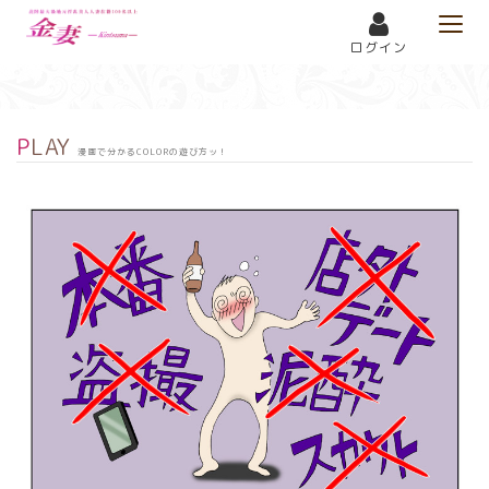
Togg
メニュー
navi
ログイン
PLAY
漫画で分かるCOLORの遊び方ッ！