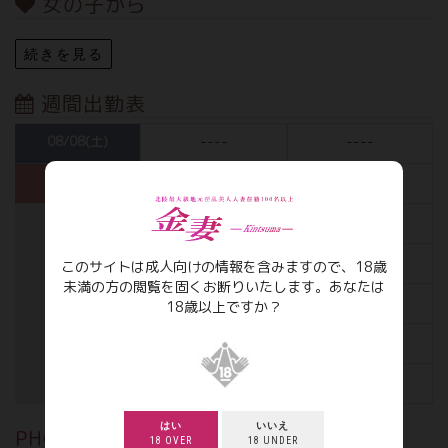
女の子から
続きを見る
週間出勤表
08/08(土)
----
----
08/09(日)
----
----
08/10(月)
----
----
08/11(火)
----
----
このサイトは成人向けの情報を含みますので、18歳
未満の方の閲覧を固くお断りいたします。あなたは
08/12(水)
----
----
18歳以上ですか？
08/13(木)
----
----
08/14(金)
----
----
はい
いいえ
PHOTO
18 OVER
18 UNDER
写メ日記