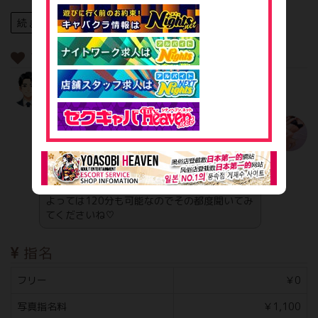
続きを見る
プロフィール
アピールコメントをお願い致します。
こんにちは❀(*´▽`*)❀ 見つけてくれてありが
とう♡ 出勤日数も少なく出勤時間も短めな私
ですがその分お客様一人ひとりにとことん尽く
します♡ 大体13時までの出勤ですが12時45
分まで受付可能で90分ご一緒できます。 日に
よっては120分も可能なのでその都度聞いてみ
てくださいね♡
指名
フリー
￥0
写真指名料
￥1,100