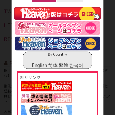
TWEET
つぶやき
LETTER
お礼の手紙
REVIEW
お客様クチコミ
投稿する
By Country
店長から
English
简体
繁體
한국어
極上色白スレンダーボディと整った色気溢れる美貌の持ち主【さ
な】さんの入店です!!
相互リンク
指先から身体の隅々まで透き通るような美肌の美しさには興奮と
感動を抑えることが出来ません!!
見とれてしまう綺麗なくびれを持ちながら形の良いCカップのバス
ト!!
人当たり...