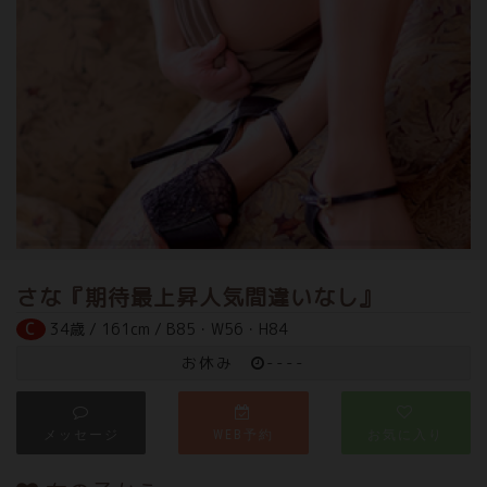
さな『期待最上昇人気間違いなし』
C
34歳 / 161cm / B85・W56・H84
お休み
----
メッセージ
WEB予約
お気に入り