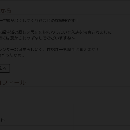
から
一生懸命尽くしてくれるまじめな奥様です!!
夫婦生活の寂しい思いを紛らわしたいと入店を決意されました
欲には驚かされっぱなしでございますね～
レンダーな可愛らしいく、性格は一見奥手に見えます！
だったかも...
見る
ロフィール
名料