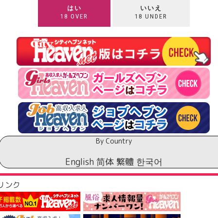
はい
いいえ
￥
18 OVER
18 UNDER
￥
￥
￥
￥
￥
￥
By Country
￥
English
简体
繁體
한국어
￥
リンク
￥
￥