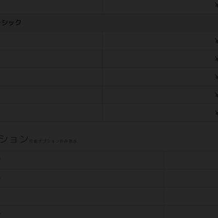
￥
ーシック
￥
￥
￥
￥
￥
ション
可能オプションのみ表示
せ
ト
ー
レ