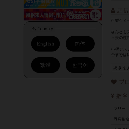
店長
可愛くて
By Country
なんとも
人妻の性
English
简体
小柄でス
今まではM
繁體
한국어
続きを
プ
指名
フリー
写真指