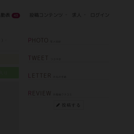
出勤表
投稿コンテンツ
求人
ログイン
43
PHOTO
C)・
写メ日記
TWEET
つぶやき
入り
LETTER
お礼の手紙
REVIEW
お客様クチコミ
投稿する