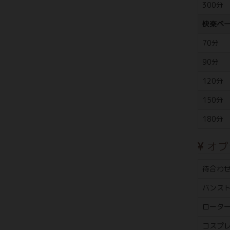
300分
快楽ベ
70分
90分
120分
150分
180分
オプ
待合わ
パンス
ロータ
コスプ