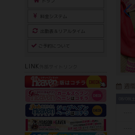
トップ
料金システム
出勤表＆リアルタイム
ご予約について
LINK
外部サイトリンク
週
08/08(土
----
----