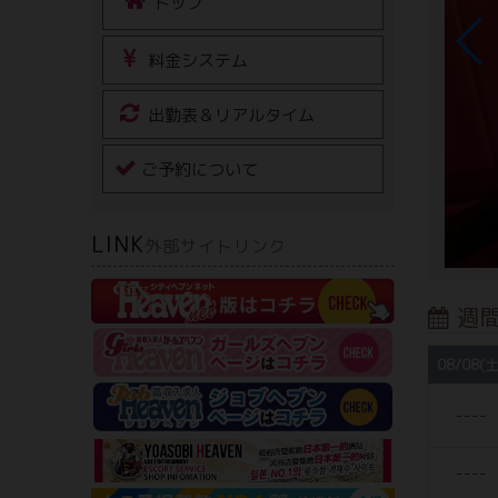
トップ
料金システム
出勤表＆リアルタイム
ご予約について
LINK
外部サイトリンク
週
08/08(土
----
----