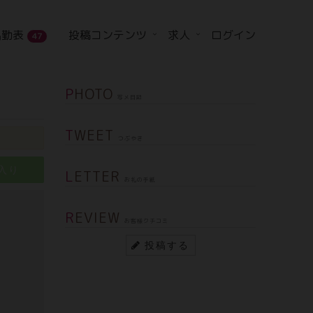
出勤表
投稿コンテンツ
求人
ログイン
47
PHOTO
写メ日記
TWEET
つぶやき
入り
LETTER
お礼の手紙
REVIEW
お客様クチコミ
投稿する