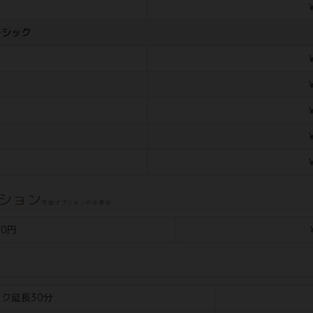
￥
ーシック
￥
￥
￥
￥
￥
ション
可能オプションのみ表示
00円
ク延長30分