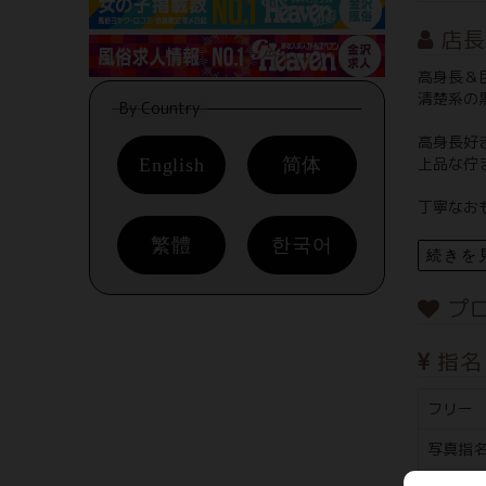
店長
高身長＆巨
清楚系の
By Country
高身長好
上品な佇
English
简体
丁寧なおも
繁體
한국어
続きを
プ
指名
フリー
写真指