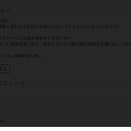
から
乳!!
黒髪と溢れ出す色気が半端じゃない【りょうこさん】の入店です!!
きなアナタには是非是非おすすめです!!!
まいと清潔感漂う姿が、色気も合わさり魅力的な雰囲気を醸し出してお
てなし精神の高い彼...
見る
ロフィール
名料