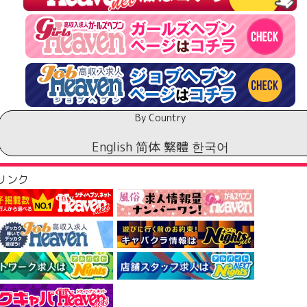
￥
￥
￥
￥
By Country
￥
English
简体
繁體
한국어
￥
リンク
￥
￥
￥
￥
￥