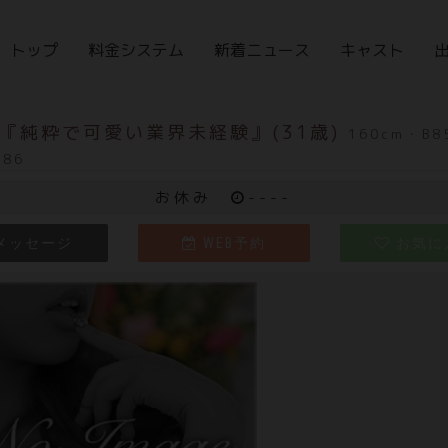
トップ
料金システム
新着ニュース
キャスト
『純粋で可愛い業界未経験』(31歳)
160cm・B8
86
お休み
----
メッセージ
WEB予約
お気に