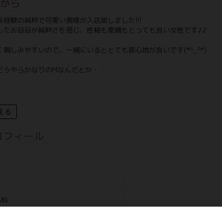
から
未経験の純粋で可愛い奥様が入店致しました!!!
したお目目が純粋さを感じ、性格も愛嬌もとっても良い女性です♪♪
親しみやすいので、一緒にいるととても居心地が良いです(*^_^*)
どうやらかなりのMなんだとか・・・
見る
ロフィール
名料
料