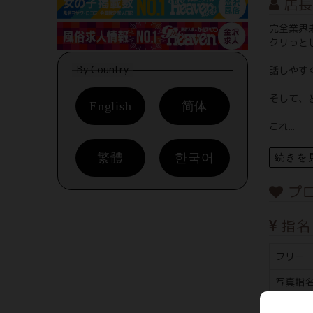
店長
完全業界
クリっと
By Country
話しやすく
そして、
English
简体
これ...
繁體
한국어
続きを
プ
指名
フリー
写真指
本指名