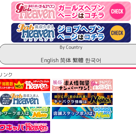
￥
￥
￥
By Country
￥
English
简体
繁體
한국어
￥
￥
リンク
￥
￥
￥
￥
￥