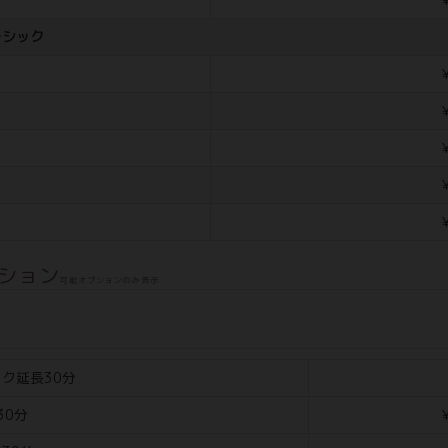
ーシック
￥
￥
￥
￥
￥
ション
可能オプションのみ表示
ク延長30分
30分
￥