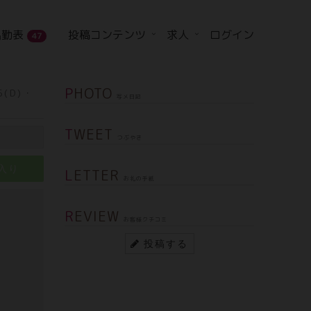
出勤表
投稿コンテンツ
求人
ログイン
47
PHOTO
5(D)・
写メ日記
TWEET
つぶやき
入り
LETTER
お礼の手紙
REVIEW
お客様クチコミ
投稿する